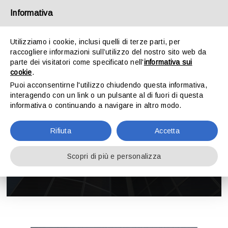
Salta
Informativa
al
contenuto
Utilizziamo i cookie, inclusi quelli di terze parti, per
raccogliere informazioni sull’utilizzo del nostro sito web da
Toggle
parte dei visitatori come specificato nell'
informativa sui
Navigation
cookie
.
Puoi acconsentirne l'utilizzo chiudendo questa informativa,
HOME
interagendo con un link o un pulsante al di fuori di questa
informativa o continuando a navigare in altro modo.
LO STUDIO
Fabrizio Marinoni
Rifiuta
Accetta
ATTIVITÀ
Scopri di più e personalizza
DOWNLOAD
CONTATTI