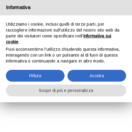
Salta
Informativa
al
contenuto
Utilizziamo i cookie, inclusi quelli di terze parti, per
raccogliere informazioni sull’utilizzo del nostro sito web da
Toggle
parte dei visitatori come specificato nell'
informativa sui
Navigation
cookie
.
Project Description
Puoi acconsentirne l'utilizzo chiudendo questa informativa,
HOME
interagendo con un link o un pulsante al di fuori di questa
Circolare mensile in materia di lavoro e
informativa o continuando a navigare in altro modo.
previdenza 31-5-2024
LO STUDIO
Rifiuta
Accetta
31-5-2024
ATTIVITÀ
Scopri di più e personalizza
LEGGI
DOWNLOAD
CONTATTI