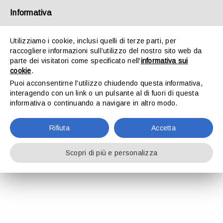
Salta
Informativa
al
contenuto
Utilizziamo i cookie, inclusi quelli di terze parti, per
raccogliere informazioni sull’utilizzo del nostro sito web da
Toggle
parte dei visitatori come specificato nell'
informativa sui
Navigation
cookie
.
Project Description
Puoi acconsentirne l'utilizzo chiudendo questa informativa,
HOME
interagendo con un link o un pulsante al di fuori di questa
Circolare mensile in materia di lavoro e
informativa o continuando a navigare in altro modo.
previdenza maggio 2025
LO STUDIO
Rifiuta
Accetta
31-05-2025
ATTIVITÀ
Scopri di più e personalizza
LEGGI
DOWNLOAD
CONTATTI