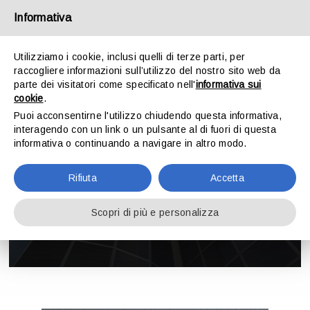
Salta
Informativa
al
contenuto
Utilizziamo i cookie, inclusi quelli di terze parti, per
raccogliere informazioni sull’utilizzo del nostro sito web da
Toggle
parte dei visitatori come specificato nell'
informativa sui
Navigation
cookie
.
Puoi acconsentirne l'utilizzo chiudendo questa informativa,
HOME
interagendo con un link o un pulsante al di fuori di questa
informativa o continuando a navigare in altro modo.
LO STUDIO
Bruno Meroni
Rifiuta
Accetta
ATTIVITÀ
Scopri di più e personalizza
DOWNLOAD
CONTATTI