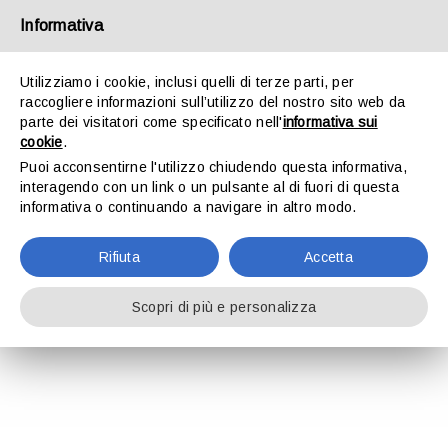
Salta
Informativa
al
contenuto
Utilizziamo i cookie, inclusi quelli di terze parti, per
raccogliere informazioni sull’utilizzo del nostro sito web da
Toggle
parte dei visitatori come specificato nell'
informativa sui
Navigation
cookie
.
Project Description
Puoi acconsentirne l'utilizzo chiudendo questa informativa,
HOME
interagendo con un link o un pulsante al di fuori di questa
Circolare mensile in materia di lavoro e
informativa o continuando a navigare in altro modo.
previdenza 31-3-2024
LO STUDIO
Rifiuta
Accetta
31-3-2024
ATTIVITÀ
Scopri di più e personalizza
LEGGI
DOWNLOAD
CONTATTI