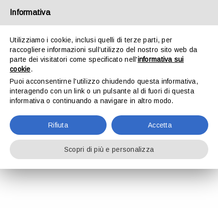
Salta
Informativa
al
contenuto
Utilizziamo i cookie, inclusi quelli di terze parti, per
raccogliere informazioni sull’utilizzo del nostro sito web da
Toggle
parte dei visitatori come specificato nell'
informativa sui
Navigation
cookie
.
Project Description
Puoi acconsentirne l'utilizzo chiudendo questa informativa,
HOME
interagendo con un link o un pulsante al di fuori di questa
Dichiarazione iva 2024
informativa o continuando a navigare in altro modo.
LO STUDIO
1-2-2024
Rifiuta
Accetta
LEGGI
ATTIVITÀ
Scopri di più e personalizza
DOWNLOAD
CONTATTI